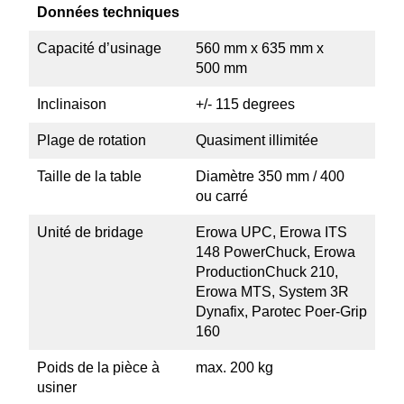
Données techniques
Capacité d’usinage
560 mm x 635 mm x
500 mm
Incli­naison
+/- 115 degrees
Plage de rotation
Quasiment illimitée
Taille de la table
Diamètre 350 mm / 400
ou carré
Unité de bridage
Erowa UPC, Erowa ITS
148 Power­Chuck, Erowa
Produc­tion­Chuck 210,
Erowa MTS, System 3R
Dynafix, Parotec Poer-Grip
160
Poids de la pièce à
max. 200 kg
usiner