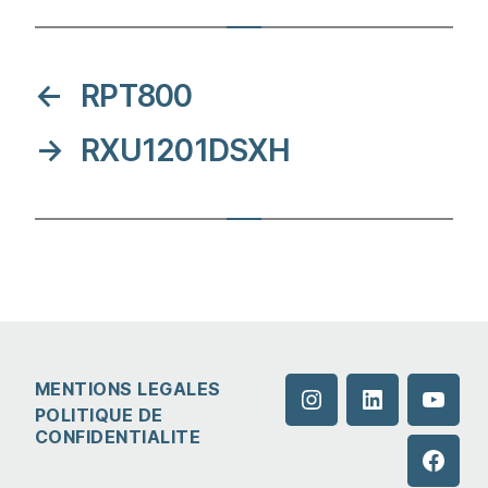
←
RPT800
→
RXU1201DSXH
MENTIONS LEGALES
Instagram
LinkedIn
YouTu
POLITIQUE DE
CONFIDENTIALITE
Faceb