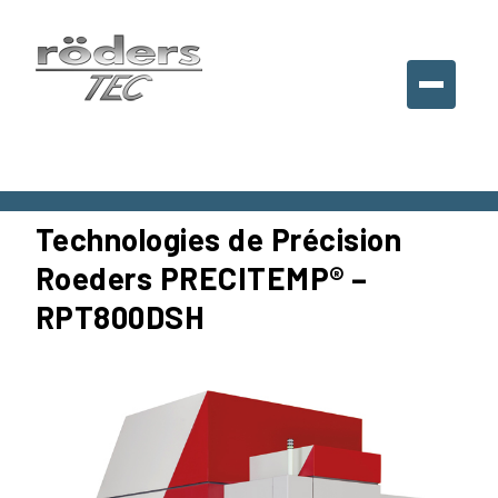
Roeders
France
SARL,
France
Technologies de Précision
Roeders PRECITEMP® –
RPT800DSH