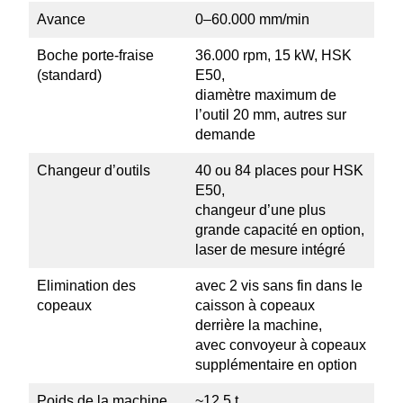
Avance
0–60.000 mm/min
Boche porte-fraise
36.000 rpm, 15 kW, HSK
(standard)
E50,
diamètre maximum de
l’outil 20 mm, autres sur
demande
Changeur d’outils
40 ou 84 places pour HSK
E50,
changeur d’une plus
grande capacité en option,
laser de mesure intégré
Elimi­nation des
avec 2 vis sans fin dans le
copeaux
caisson à copeaux
derrière la machine,
avec convoyeur à copeaux
supplé­men­taire en option
Poids de la machine
~12,5 t