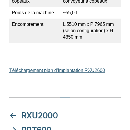
copeaux
convoyeur à copeaux
Poids de la machine
~55,0 t
Encom­brement
L 5510 mm x P 7965 mm
(selon confi­gu­ration) x H
4350 mm
Téléchar­gement plan d’implan­tation RXU2600
←
RXU2000