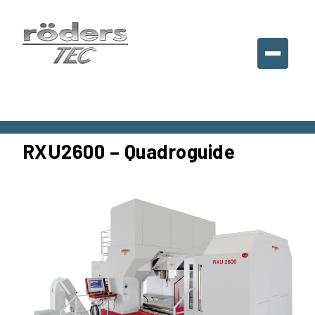
Roeders
France
SARL,
France
RXU2600 – Quadroguide