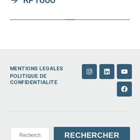
→
RPT600
MENTIONS LEGALES
Instagram
LinkedIn
YouTu
POLITIQUE DE
CONFIDENTIALITE
Faceb
Rechercher :