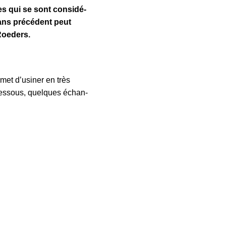
es qui se sont consi­dé­
sans précédent peut
Roeders.
rmet d’usiner en très
-dessous, quelques échan­