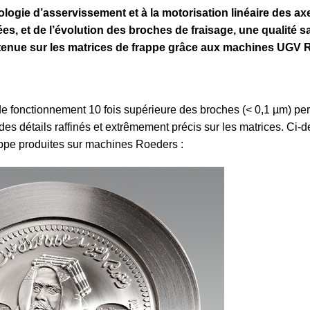
logie d’asser­vis­sement et à la motori­sation linéaire des ax
ées, et de l’évolution des broches de fraisage, une qualité 
tenue sur les matrices de frappe grâce aux machines UGV 
té de fonction­nement 10 fois supérieure des broches (< 0,1 µm) pe
des détails raffinés et extrê­mement précis sur les matrices. Ci
rappe produites sur machines Roeders :