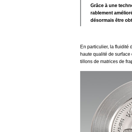
Grâce à une techno­
ra­blement amélior
désormais
être
ob
En parti­culier, la fluidi
haute qualité de surface 
tillons de matrices de f