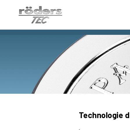
Roeders
France
SARL,
France
Technologie d