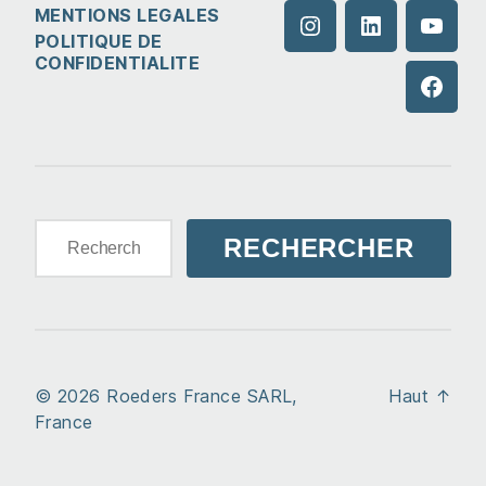
MENTIONS LEGALES
Instagram
LinkedIn
YouTu
POLITIQUE DE
CONFIDENTIALITE
Faceb
Rechercher :
© 2026
Roeders France SARL,
Haut
↑
France