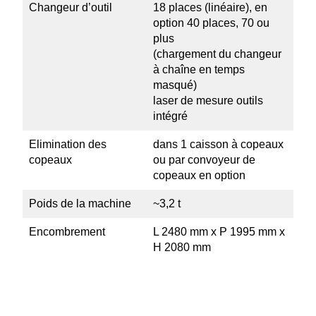
Changeur d’outil
18 places (linéaire), en
option 40 places, 70 ou
plus
(chargement du changeur
à chaîne en temps
masqué)
laser de mesure outils
intégré
Elimi­nation des
dans 1 caisson à copeaux
copeaux
ou par convoyeur de
copeaux en option
Poids de la machine
~3,2 t
Encom­brement
L 2480 mm x P 1995 mm x
H 2080 mm