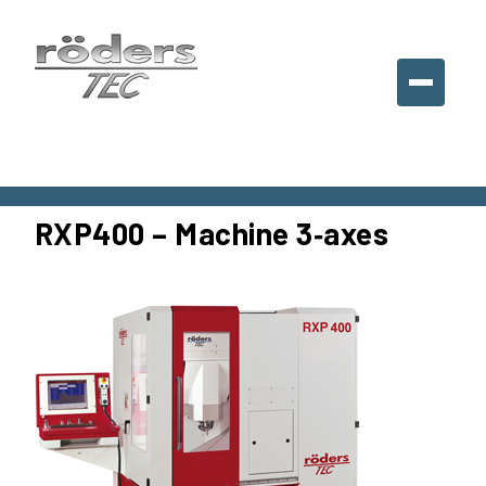
Roeders
France
SARL,
France
RXP400 – Machine 3‑axes