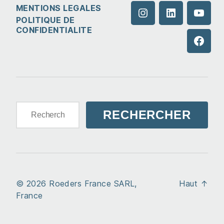
MENTIONS LEGALES
Instagram
LinkedIn
YouTu
POLITIQUE DE
CONFIDENTIALITE
Faceb
Rechercher :
© 2026
Roeders France SARL,
Haut
↑
France