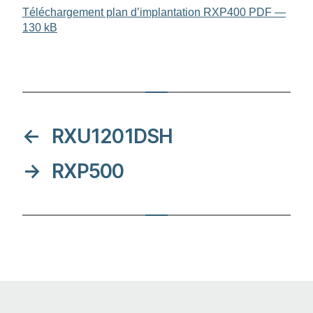
Téléchar­gement plan d’implan­tation RXP400 PDF —
130 kB
←
RXU1201DSH
→
RXP500