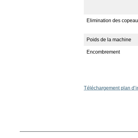
Elimi­nation des copea
Poids de la machine
Encom­brement
Téléchar­gement plan d’