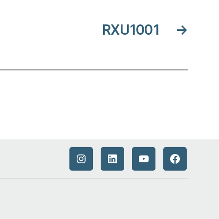
RXU1001
→
Instagram
LinkedIn
YouTube
Facebook