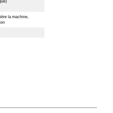
qué)
ière la machine,
ion