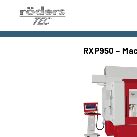
Roeders
France
SARL,
RXP950 – Mac
France