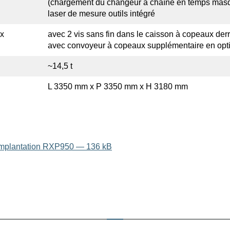
(chargement du changeur à chaîne en temps mas
laser de mesure outils intégré
ux
avec 2 vis sans fin dans le caisson à copeaux derr
avec convoyeur à copeaux supplé­men­taire en opt
~14,5 t
L 3350 mm x P 3350 mm x H 3180 mm
implan­tation RXP950 — 136 kB